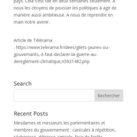
pays. Cela s’est fait en deux semaines seulement. A
nous les citoyens de pousser les politiques à agir de
manière aussi ambitieuse. A nous de reprendre en
main notre avenir.
Article de Télérama
: https://www.telerama.fr/idees/gilets-jaunes-ou-
gouvernants,-il-faut-declarer-la-guerre-au-
dereglement-climatique,n5921482.php
Search
Recent Posts
Mesdames et messieurs les parlementaires et
membres du gouvernement : canicules à répétition,
sécheresse, détresse agricole, feux de forêts