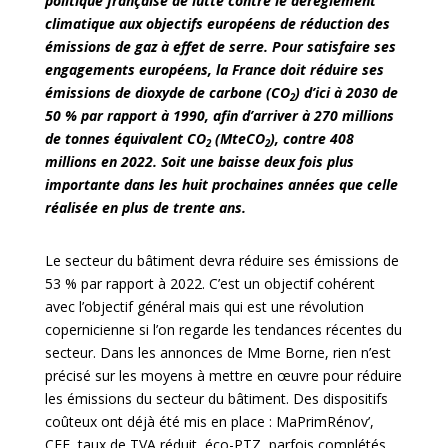
politique française de lutte contre le dérèglement
climatique aux objectifs européens de réduction des
émissions de gaz à effet de serre. Pour satisfaire ses
engagements européens, la France doit réduire ses
émissions de dioxyde de carbone (CO
) d’ici à 2030 de
2
50 % par rapport à 1990, afin d’arriver à 270 millions
de tonnes équivalent CO
(MteCO
), contre 408
2
2
millions en 2022. Soit une baisse deux fois plus
importante dans les huit prochaines années que celle
réalisée en plus de trente ans.
Le secteur du bâtiment devra réduire ses émissions de
53 % par rapport à 2022. C’est un objectif cohérent
avec l’objectif général mais qui est une révolution
copernicienne si l’on regarde les tendances récentes du
secteur. Dans les annonces de Mme Borne, rien n’est
précisé sur les moyens à mettre en œuvre pour réduire
les émissions du secteur du bâtiment. Des dispositifs
coûteux ont déjà été mis en place : MaPrimRénov’,
CEE, taux de TVA réduit, éco-PTZ, parfois complétés