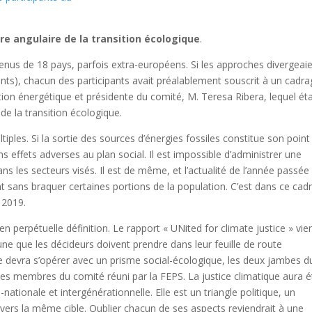
re angulaire de la transition écologique
.
enus de 18 pays, parfois extra-européens. Si les approches divergeai
itants), chacun des participants avait préalablement souscrit à un cadr
sition énergétique et présidente du comité, M. Teresa Ribera, lequel éta
de la transition écologique.
ples. Si la sortie des sources d’énergies fossiles constitue son point
 effets adverses au plan social. Il est impossible d’administrer une
ns les secteurs visés. Il est de même, et l’actualité de l’année passée 
nt sans braquer certaines portions de la population. C’est dans ce cad
l 2019.
n perpétuelle définition. Le rapport « UNited for climate justice » vie
tune que les décideurs doivent prendre dans leur feuille de route
le devra s’opérer avec un prisme social-écologique, les deux jambes d
 les membres du comité réuni par la FEPS. La justice climatique aura é
-nationale et intergénérationnelle. Elle est un triangle politique, un
vers la même cible. Oublier chacun de ses aspects reviendrait à une