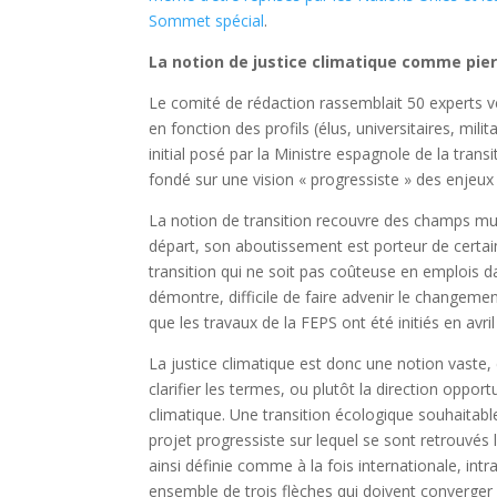
Sommet spécial
.
La notion de justice climatique comme pier
Le comité de rédaction rassemblait 50 experts v
en fonction des profils (élus, universitaires, mil
initial posé par la Ministre espagnole de la tran
fondé sur une vision « progressiste » des enjeux 
La notion de transition recouvre des champs multi
départ, son aboutissement est porteur de certains
transition qui ne soit pas coûteuse en emplois da
démontre, difficile de faire advenir le changeme
que les travaux de la FEPS ont été initiés en avri
La justice climatique est donc une notion vaste, e
clarifier les termes, ou plutôt la direction oppor
climatique. Une transition écologique souhaitab
projet progressiste sur lequel se sont retrouvés
ainsi définie comme à la fois internationale, intra
ensemble de trois flèches qui doivent converger 