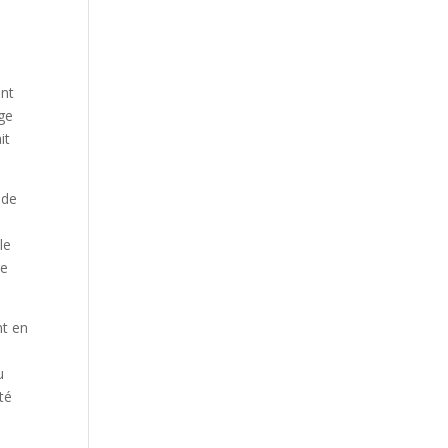
ent
age
it
 de
le
re
nt en
u
té