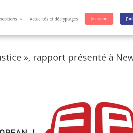
Je donne
J’a
positions
Actualités et décryptages
ustice », rapport présenté à Ne