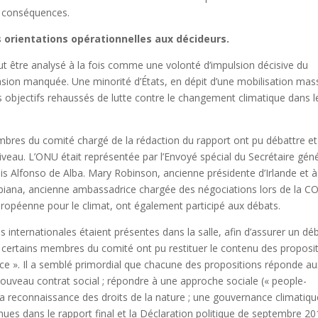
s conséquences.
 orientations opérationnelles aux décideurs.
 être analysé à la fois comme une volonté d’impulsion décisive du
asion manquée. Une minorité d’États, en dépit d’une mobilisation mas
es objectifs rehaussés de lutte contre le changement climatique dans l
bres du comité chargé de la rédaction du rapport ont pu débattre et
veau. L’ONU était représentée par l’Envoyé spécial du Secrétaire géné
is Alfonso de Alba. Mary Robinson, ancienne présidente d’Irlande et à
ubiana, ancienne ambassadrice chargée des négociations lors de la C
européenne pour le climat, ont également participé aux débats.
internationales étaient présentes dans la salle, afin d’assurer un dé
 et certains membres du comité ont pu restituer le contenu des proposi
ice ». Il a semblé primordial que chacune des propositions réponde au
 nouveau contrat social ; répondre à une approche sociale (« people-
 la reconnaissance des droits de la nature ; une gouvernance climatiqu
enues dans le rapport final et la Déclaration politique de septembre 20