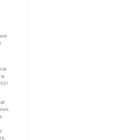
sive
e
ral
 la
OP21
bat
tions
x
e
19,