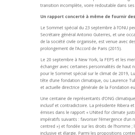
transition incomplète, voire redoutable dans se
Un rapport concerté à même de fournir des
Le Sommet spécial du 23 septembre à l’ONU peut
Secrétaire général Antonio Guterres, et une occ
de la société civile organisée, est venue avec d
prolongement de l’Accord de Paris (2015).
Le 20 septembre à New York, la FEPS et les mem
échanger avec certaines personnalités de haut ni
pour le Sommet spécial sur le climat de 2019, Lu
tête d’une fondation climatique, ou Laurence T
et actuelle directrice générale de la Fondation 
Une centaine de représentants d’ONG climatiques 
inclusif et contradictoire. La présidente Ribera
émises dans le rapport « UNited for climate just
impératifs suivants : favoriser l’émergence d’un
centred ») et fondée sur les droits de l’homme ;
inclusive et élargie. Parmi les propositions cont