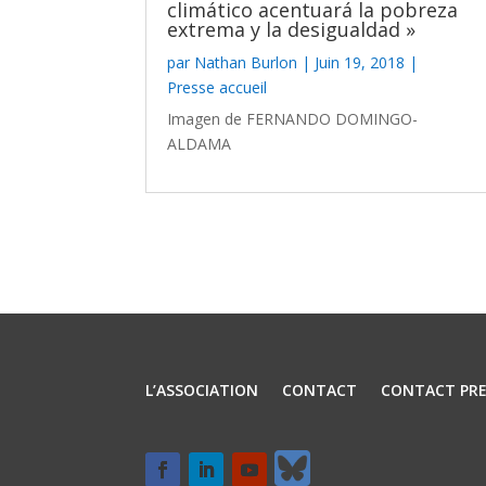
climático acentuará la pobreza
extrema y la desigualdad »
par
Nathan Burlon
|
Juin 19, 2018
|
Presse accueil
Imagen de FERNANDO DOMINGO-
ALDAMA
L’ASSOCIATION
CONTACT
CONTACT PRE