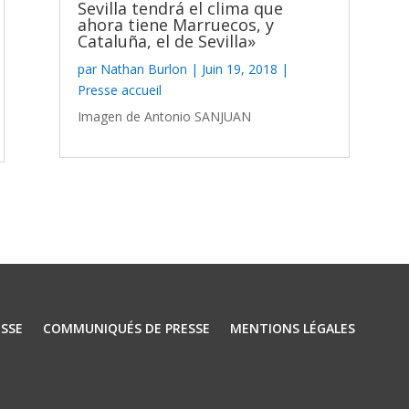
Sevilla tendrá el clima que
ahora tiene Marruecos, y
Cataluña, el de Sevilla»
par
Nathan Burlon
|
Juin 19, 2018
|
Presse accueil
Imagen de Antonio SANJUAN
SSE
COMMUNIQUÉS DE PRESSE
MENTIONS LÉGALES