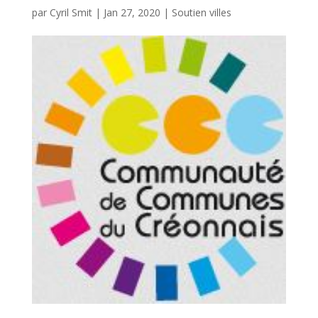
par
Cyril Smit
|
Jan 27, 2020
|
Soutien villes