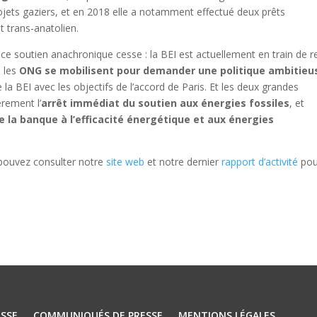
rojets gaziers, et en 2018 elle a notamment effectué deux prêts
t trans-anatolien.
ce soutien anachronique cesse : la BEI est actuellement en train de r
e les
ONG se mobilisent pour demander une politique ambitieu
la BEI avec les objectifs de l’accord de Paris. Et les deux grandes
rement l’
arrêt immédiat du soutien aux énergies fossiles
, et
 la banque à l’efficacité énergétique et aux énergies
 pouvez consulter notre
site web
et notre dernier
rapport d’activité
pou
SSE
COMMUNIQUÉS DE PRESSE
MENTIONS LÉGALES