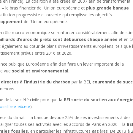
 en France). La coalition a été créée en 2007 afin de transformer la
 – le bras financier de l’Union européenne et
plus grande banque
titution progressiste et ouverte qui remplisse les objectifs
eloppement
de l’Union européenne.
 son rôle macro-économique se renforcer considérablement afin de sti
illiards d’euros de prêts sont déboursés chaque année
et en t
t également au cœur de plans d’investissements européens, tels que l
vestissement prévus entre 2016 et 2020.
ance publique Européenne afin d’en faire un levier important de la
 de vue
social et environnemental
.
directes à l’industrie du charbon
par la BEI,
couronnée de suc
s menons.
e la société civile pour que
la BEI sorte du soutien aux énergi
fossilfree-eib.eu/
).
veur du climat – la banque dévoue 25% de ses investissements à des
aligner toutes ses activités avec les accords de Paris en 2020 – la
BE
gies fossiles
, en particulier les infrastructures gazières. De 2013 à 