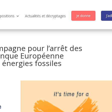
Je donne
J’a
positions
Actualités et décryptages
mpagne pour l’arrêt des
Banque Européenne
 énergies fossiles