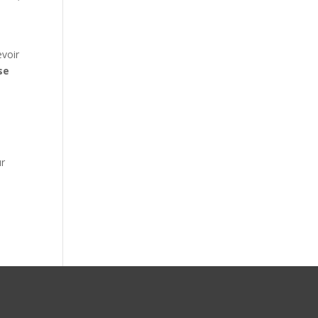
evoir
se
r