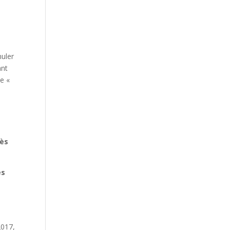
muler
ant
e «
cès
es
I
2017,