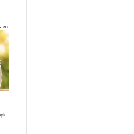
s en
mple,
r