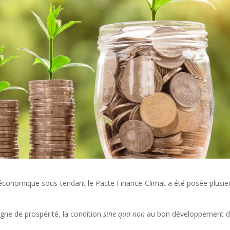
économique sous-tendant le Pacte Finance-Climat a été posée plusie
gne de prospérité, la condition
sine qua non
au bon développement d