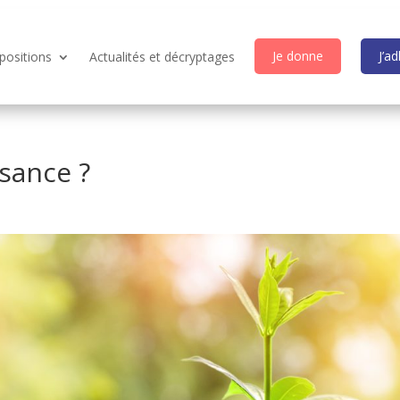
Je donne
J’a
positions
Actualités et décryptages
sance ?