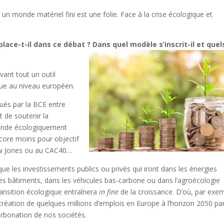
s un monde matériel fini est une folie. Face à la crise écologique et
ace-t-il dans ce débat ? Dans quel modèle s’inscrit-il et quel
vant tout un outil
ique au niveau européen.
ués par la BCE entre
t de soutenir la
onde écologiquement
encore moins pour objectif
ow Jones ou au CAC40…
que les investissements publics ou privés qui iront dans les énergies
es bâtiments, dans les véhicules bas-carbone ou dans l’agroécologie
transition écologique entraînera
in fine
de la croissance. D’où, par exe
réation de quelques millions d’emplois en Europe à l’horizon 2050 pa
arbonation de nos sociétés.