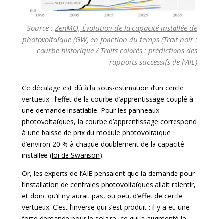
Source :
ZenMO, Évolution de la capacité installée de
photovoltaïque (GW) en fonction du temps
(Trait noir :
courbe historique / Traits colorés : prédictions des
rapports successifs de l’AIE)
Ce décalage est dû à la sous-estimation d’un cercle
vertueux : l’effet de la courbe d’apprentissage couplé à
une demande insatiable. Pour les panneaux
photovoltaïques, la courbe d’apprentissage correspond
à une baisse de prix du module photovoltaïque
d’environ 20 % à chaque doublement de la capacité
installée (
loi de Swanson
).
Or, les experts de l’AIE pensaient que la demande pour
l’installation de centrales photovoltaïques allait ralentir,
et donc qu’il n’y aurait pas, ou peu, d’effet de cercle
vertueux. C’est l’inverse qui s’est produit : il y a eu une
forte demande pour le solaire, ce qui a augmenté la