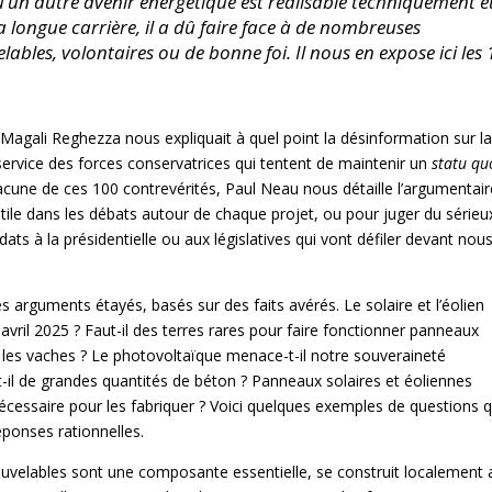
u’un autre avenir énergétique est réalisable techniquement e
a longue carrière, il a dû faire face à de nombreuses
lables, volontaires ou de bonne foi. Il nous en expose ici les
 Magali Reghezza nous expliquait à quel point la désinformation sur l
 service des forces conservatrices qui tentent de maintenir un
statu qu
acune de ces 100 contrevérités, Paul Neau nous détaille l’argumentair
utile dans les débats autour de chaque projet, ou pour juger du sérieu
ts à la présidentielle ou aux législatives qui vont défiler devant nou
 arguments étayés, basés sur des faits avérés. Le solaire et l’éolien
avril 2025 ? Faut-il des terres rares pour faire fonctionner panneaux
s les vaches ? Le photovoltaïque menace-t-il notre souveraineté
t-il de grandes quantités de béton ? Panneaux solaires et éoliennes
écessaire pour les fabriquer ? Voici quelques exemples de questions qu
ponses rationnelles.
nouvelables sont une composante essentielle, se construit localement