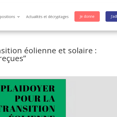
Je donne
J’a
positions
Actualités et décryptages
sition éolienne et solaire :
reçues”