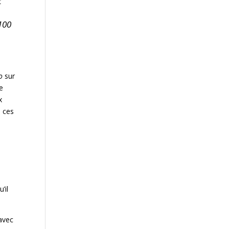
t
 100
a
o
sur
e
x
s ces
’il
 avec