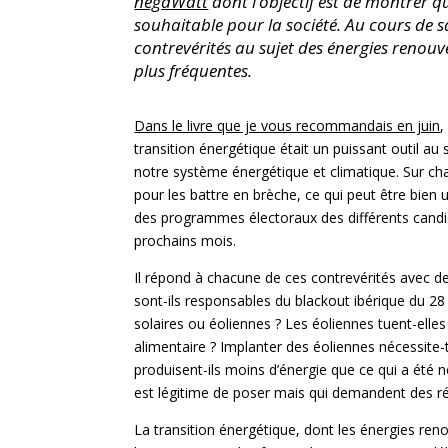
négaWatt
dont l’objectif est de montrer q
souhaitable pour la société. Au cours de s
contrevérités au sujet des énergies renouve
plus fréquentes.
Dans le livre que je vous recommandais en juin
,
transition énergétique était un puissant outil au
notre système énergétique et climatique. Sur ch
pour les battre en brèche, ce qui peut être bien 
des programmes électoraux des différents candida
prochains mois.
Il répond à chacune de ces contrevérités avec des
sont-ils responsables du blackout ibérique du 28 
solaires ou éoliennes ? Les éoliennes tuent-elle
alimentaire ? Implanter des éoliennes nécessite-
produisent-ils moins d’énergie que ce qui a été n
est légitime de poser mais qui demandent des ré
La transition énergétique, dont les énergies re