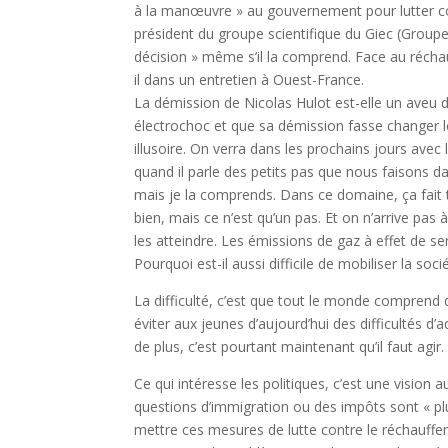
à la manœuvre » au gouvernement pour lutter cont
président du groupe scientifique du Giec (Groupe 
décision » même s’il la comprend. Face au récha
il dans un entretien à Ouest-France.
La démission de Nicolas Hulot est-elle un aveu d
électrochoc et que sa démission fasse changer le
illusoire. On verra dans les prochains jours avec
quand il parle des petits pas que nous faisons da
mais je la comprends. Dans ce domaine, ça fait tre
bien, mais ce n’est qu’un pas. Et on n’arrive pas
les atteindre. Les émissions de gaz à effet de s
Pourquoi est-il aussi difficile de mobiliser la soc
La difficulté, c’est que tout le monde comprend 
éviter aux jeunes d’aujourd’hui des difficultés d
de plus, c’est pourtant maintenant qu’il faut agir.
Ce qui intéresse les politiques, c’est une vision a
questions d’immigration ou des impôts sont « plu
mettre ces mesures de lutte contre le réchauffem