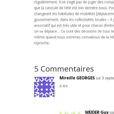
régulièrement. Il ne s’agit pas de juger des com
que la canicule de l’été est loin derrière nous. P
changeant les habitudes de mobilités [déplacemen
gouvernement, dans les collectivités locales – il
associatif qui est très utile et pour chacun d’e
on se déplace… Ce sont des décisions de tous les 
même quand nous sommes convaincus de la néce
reproche.
5 Commentaires
Mireille GEORGES
sur 3 sept
A lire
WEIDER Guy
su