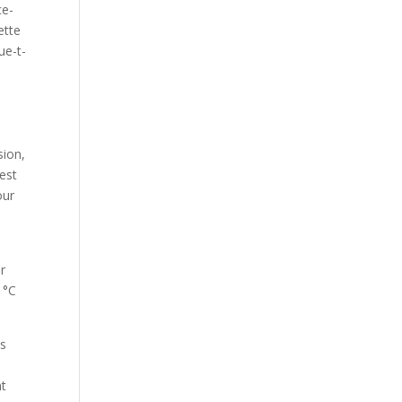
ce-
ette
ue-t-
sion,
’est
our
.
r
 °C
es
nt