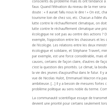
conscients du problème mais ils ont tendance à 
faux. Quand l’élévation du niveau de la mer sera
doute : « Il aurait fallu nous le dire ! » On est, 
tourisme loin de chez soi, etc. Chacun a l’idée 
lutte contre le réchauffement climatique, on doit
lutte contre le réchauffement climatique une prior
écologique ne soit pas au centre des actions ? 
exemple, l’opposition entre les chasseurs et les 
de l’écologie. Les relations entre les deux minist
écologique et solidaire, et Stéphane Travert, min
par exemple, est une force considérable, mais ell
causes, certains de façon claire, d’autres de façon
c’est la question des priorités. Le climat, la bi
la vie des jeunes d’aujourd’hui dans le futur. Il y
vue de Nicolas Hulot, Emmanuel Macron n’a pas 
ambitieuse. […] Il y a besoin de mesures fortes 
problème politique au sens noble du terme. Com
La communauté scientifique essaye de transmet
devient une priorité pour certains seulement lor