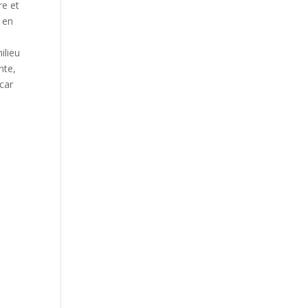
re et
, en
ilieu
nte,
 car