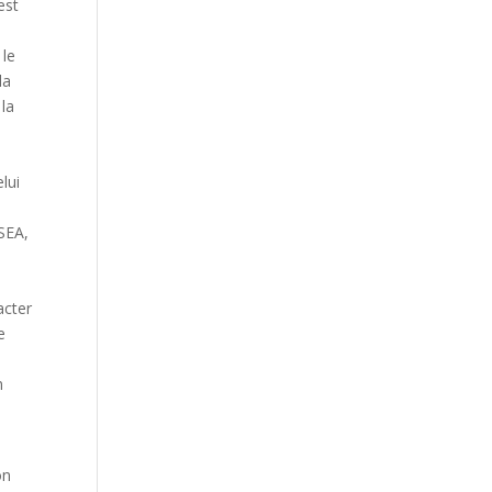
est
 le
la
 la
lui
NSEA,
,
acter
e
n
on