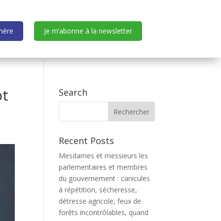
dhère
Je m’abonne à la newsletter
ot
Search
Recent Posts
Mesdames et messieurs les
parlementaires et membres
du gouvernement : canicules
à répétition, sécheresse,
détresse agricole, feux de
forêts incontrôlables, quand