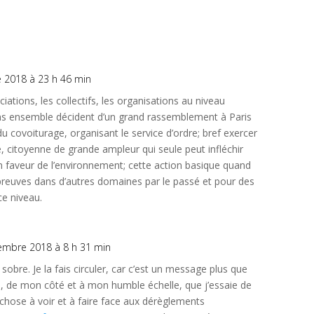
 2018 à 23 h 46 min
iations, les collectifs, les organisations au niveau
ns ensemble décident d’un grand rassemblement à Paris
du covoiturage, organisant le service d’ordre; bref exercer
e, citoyenne de grande ampleur qui seule peut infléchir
en faveur de l’environnement; cette action basique quand
s preuves dans d’autres domaines par le passé et pour des
ce niveau.
embre 2018 à 8 h 31 min
sobre. Je la fais circuler, car c’est un message plus que
ns, de mon côté et à mon humble échelle, que j’essaie de
chose à voir et à faire face aux dérèglements