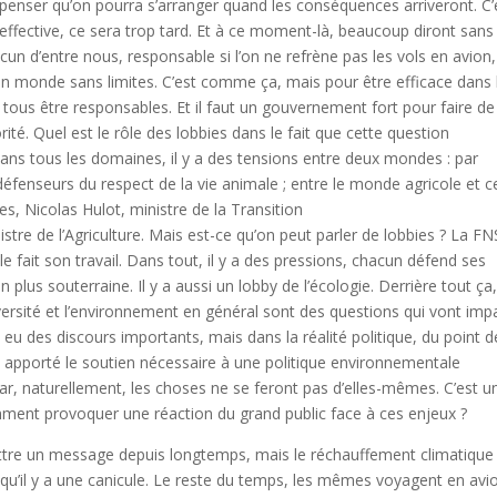
penser qu’on pourra s’arranger quand les conséquences arriveront. C’
 effective, ce sera trop tard. Et à ce moment-là, beaucoup diront sans
chacun d’entre nous, responsable si l’on ne refrène pas les vols en avion,
d’un monde sans limites. C’est comme ça, mais pour être efficace dans 
 tous être responsables. Et il faut un gouvernement fort pour faire de
ité. Quel est le rôle des lobbies dans le fait que cette question
Dans tous les domaines, il y a des tensions entre deux mondes : par
défenseurs du respect de la vie animale ; entre le monde agricole et ce
res, Nicolas Hulot, ministre de la Transition
istre de l’Agriculture. Mais est-ce qu’on peut parler de lobbies ? La F
e fait son travail. Dans tout, il y a des pressions, chacun défend ses
 plus souterraine. Il y a aussi un lobby de l’écologie. Derrière tout ça
odiversité et l’environnement en général sont des questions qui vont imp
 a eu des discours importants, mais dans la réalité politique, du point d
apporté le soutien nécessaire à une politique environnementale
car, naturellement, les choses ne se feront pas d’elles-mêmes. C’est u
ment provoquer une réaction du grand public face à ces enjeux ?
tre un message depuis longtemps, mais le réchauffement climatique
squ’il y a une canicule. Le reste du temps, les mêmes voyagent en avi