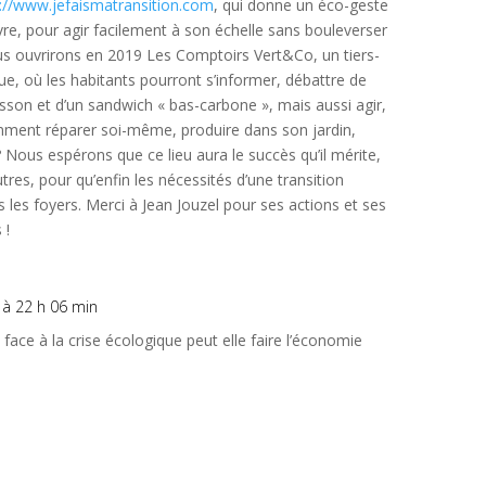
p://www.jefaismatransition.com
, qui donne un éco-geste
vre, pour agir facilement à son échelle sans bouleverser
us ouvrirons en 2019 Les Comptoirs Vert&Co, un tiers-
que, où les habitants pourront s’informer, débattre de
isson et d’un sandwich « bas-carbone », mais aussi agir,
comment réparer soi-même, produire dans son jardin,
? Nous espérons que ce lieu aura le succès qu’il mérite,
utres, pour qu’enfin les nécessités d’une transition
 les foyers. Merci à Jean Jouzel pour ses actions et ses
 !
à 22 h 06 min
e face à la crise écologique peut elle faire l’économie