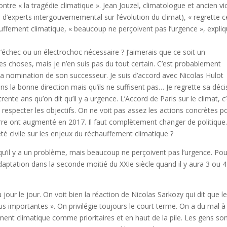
re « la tragédie climatique ». Jean Jouzel, climatologue et ancien vi
d’experts intergouvernemental sur l’évolution du climat), « regrette c
uffement climatique, « beaucoup ne perçoivent pas l’urgence », expliq
’échec ou un électrochoc nécessaire ? J’aimerais que ce soit un
s choses, mais je n’en suis pas du tout certain. C’est probablement
 la nomination de son successeur. Je suis d’accord avec Nicolas Hulot
ns la bonne direction mais qu’ils ne suffisent pas… Je regrette sa déci
nte ans qu’on dit qu’il y a urgence. L’Accord de Paris sur le climat, c
 à respecter les objectifs. On ne voit pas assez les actions concrètes p
erre ont augmenté en 2017. Il faut complètement changer de politique
iété civile sur les enjeux du réchauffement climatique ?
qu’il y a un problème, mais beaucoup ne perçoivent pas l’urgence. Pou
’adaptation dans la seconde moitié du XXIe siècle quand il y aura 3 ou 4
u jour le jour. On voit bien la réaction de Nicolas Sarkozy qui dit que l
s importantes ». On privilégie toujours le court terme. On a du mal à
ent climatique comme prioritaires et en haut de la pile. Les gens so