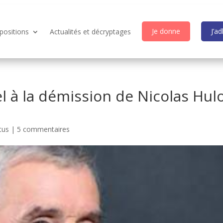
Je donne
J’a
positions
Actualités et décryptages
l à la démission de Nicolas Hul
tus
|
5 commentaires