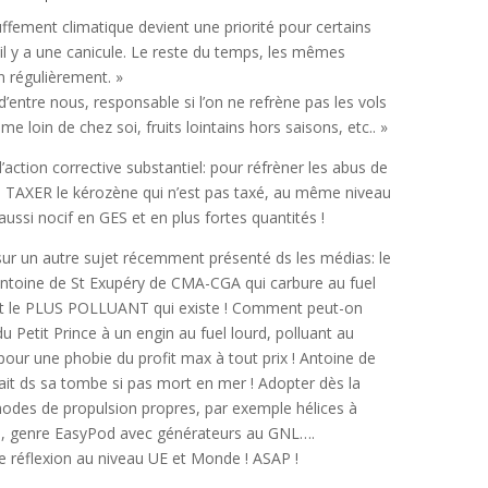
ffement climatique devient une priorité pour certains
il y a une canicule. Le reste du temps, les mêmes
 régulièrement. »
d’entre nous, responsable si l’on ne refrène pas les vols
sme loin de chez soi, fruits lointains hors saisons, etc.. »
d’action corrective substantiel: pour réfrèner les abus de
es, TAXER le kérozène qui n’est pas taxé, au même niveau
 aussi nocif en GES et en plus fortes quantités !
sur un autre sujet récemment présenté ds les médias: le
Antoine de St Exupéry de CMA-CGA qui carbure au fuel
ant le PLUS POLLUANT qui existe ! Comment peut-on
du Petit Prince à un engin au fuel lourd, polluant au
 pour une phobie du profit max à tout prix ! Antoine de
ait ds sa tombe si pas mort en mer ! Adopter dès la
odes de propulsion propres, par exemple hélices à
e, genre EasyPod avec générateurs au GNL….
de réflexion au niveau UE et Monde ! ASAP !