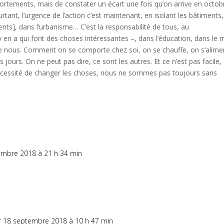
portements, mais de constater un écart une fois qu’on arrive en octob
ourtant, l’urgence de l’action c’est maintenant, en isolant les bâtiments
ts], dans l’urbanisme… C’est la responsabilité de tous, au
 y en a qui font des choses intéressantes –, dans l’éducation, dans le m
ntre nous. Comment on se comporte chez soi, on se chauffe, on s’alime
jours. On ne peut pas dire, ce sont les autres. Et ce n’est pas facile,
ssité de changer les choses, nous ne sommes pas toujours sans
embre 2018 à 21 h 34 min
r 18 septembre 2018 à 10 h 47 min