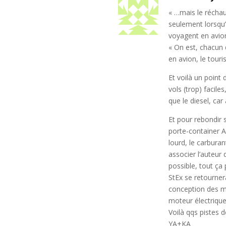
« …mais le réchau
seulement lorsqu’
voyagent en avion
« On est, chacun 
en avion, le touri
Et voilà un point 
vols (trop) facil
que le diesel, car
Et pour rebondir 
porte-container 
lourd, le carbur
associer l’auteur 
possible, tout ça
StEx se retourner
conception des m
moteur électriqu
Voilà qqs pistes 
YA+KA