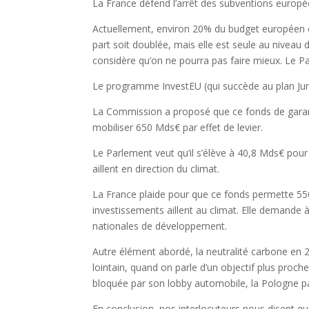
La France défend l’arrêt des subventions europé
Actuellement, environ 20% du budget européen e
part soit doublée, mais elle est seule au nive
considère qu’on ne pourra pas faire mieux. Le P
Le programme InvestEU (qui succède au plan Junc
La Commission a proposé que ce fonds de garant
mobiliser 650 Mds€ par effet de levier.
Le Parlement veut qu’il s’élève à 40,8 Mds€ po
aillent en direction du climat.
La France plaide pour que ce fonds permette 550
investissements aillent au climat. Elle demande
nationales de développement.
Autre élément abordé, la neutralité carbone en 2
lointain, quand on parle d’un objectif plus proch
bloquée par son lobby automobile, la Pologne 
En conclusion, nos interlocuteurs nous disent que