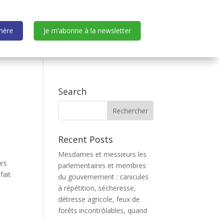
dhère
Je m’abonne à la newsletter
Search
Recent Posts
Mesdames et messieurs les
urs
parlementaires et membres
fait
du gouvernement : canicules
à répétition, sécheresse,
détresse agricole, feux de
forêts incontrôlables, quand