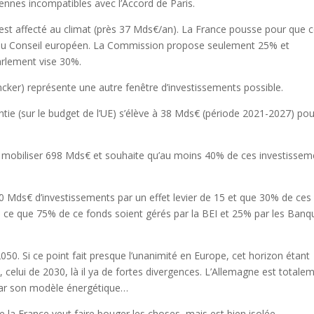
ennes incompatibles avec l’Accord de Paris.
st affecté au climat (près 37 Mds€/an). La France pousse pour que c
au du Conseil européen. La Commission propose seulement 25% et
arlement vise 30%.
ker) représente une autre fenêtre d’investissements possible.
ie (sur le budget de l’UE) s’élève à 38 Mds€ (période 2021-2027) pou
ur mobiliser 698 Mds€ et souhaite qu’au moins 40% de ces investissem
 Mds€ d’investissements par un effet levier de 15 et que 30% de ces
 à ce que 75% de ce fonds soient gérés par la BEI et 25% par les Banq
050. Si ce point fait presque l’unanimité en Europe, cet horizon étant
e, celui de 2030, là il ya de fortes divergences. L’Allemagne est totale
par son modèle énergétique…
 la France veut faire bouger les choses, mais est bien isolée.