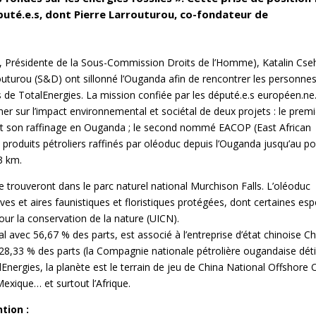
puté.e.s, dont Pierre Larrouturou, co-fondateur de
 Présidente de la Sous-Commission Droits de l’Homme), Katalin Cse
outurou (S&D) ont sillonné l’Ouganda afin de rencontrer les personne
s de TotalEnergies. La mission confiée par les député.e.s européen.ne
gner sur l’impact environnemental et sociétal de deux projets : le premi
e et son raffinage en Ouganda ; le second nommé EACOP (East African
 produits pétroliers raffinés par oléoduc depuis l’Ouganda jusqu’au po
3 km.
e trouveront dans le parc naturel national Murchison Falls. L’oléoduc
es et aires faunistiques et floristiques protégées, dont certaines es
pour la conservation de la nature (UICN).
al avec 56,67 % des parts, est associé à l’entreprise d’état chinoise C
28,33 % des parts (la Compagnie nationale pétrolière ougandaise dét
nergies, la planète est le terrain de jeu de China National Offshore O
exique… et surtout l’Afrique.
tion :