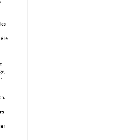
e
les
né le
t
ge,
re
on.
rs
ier