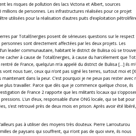
nt les risques de pollution des lacs Victoria et Albert, sources
millions de personnes. Les infrastructures réalisées pour ce projet
e utilisées pour la réalisation d’autres puits d’exploitation pétrolifèr
terres par TotalEnergies posent de sérieuses questions sur le respect
0 personnes sont directement affectées par les deux projets. Les
’un leader communautaire, habitant le district de Buliisa où se trouv
 de me cacher à cause de TotalEnergies, à cause du harcèlement que Tot
 rentré de France, quelqu’un m’a appelé du district de Buliisa […] ils m
ils vont nous tuer, ceux qui n’ont pas signé les terres, surtout moi et [
vis maintenant dans la peur. C’est pourquoi je ne peux pas rester avec
me plus travailler. Parce que dès que je commence quelque chose, ils
stigation de France 2 rapporte que les militants locaux qui s’oppose
 pressions. L’un d’eux, responsable d’une ONG locale, qui se bat pour
s’est retrouvé près de deux mois en prison. Après avoir été libéré, 
illeurs pas à utiliser des moyens très douteux. Pierre Larrouturou
amilles de paysans qui souffrent, qui n’ont pas de quoi vivre, ils nous