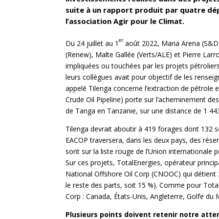
suite à un rapport produit par quatre dé
l’association Agir pour le Climat.
er
Du 24 juillet au 1
août 2022, Maria Arena (S&D,
(Renew), Malte Gallée (Verts/ALE) et Pierre Larr
impliquées ou touchées par les projets pétrolier
leurs collègues avait pour objectif de les rensei
appelé Tilenga concerne l’extraction de pétrol
Crude Oil Pipeline) porte sur l’acheminement des
de Tanga en Tanzanie, sur une distance de 1 44
Tilenga devrait aboutir à 419 forages dont 132 s
EACOP traversera, dans les deux pays, des réserv
sont sur la liste rouge de l’Union internationale 
Sur ces projets, TotalEnergies, opérateur princip
National Offshore Oil Corp (CNOOC) qui détient 
le reste des parts, soit 15 %). Comme pour TotalE
Corp : Canada, États-Unis, Angleterre, Golfe du M
Plusieurs points doivent retenir notre atten