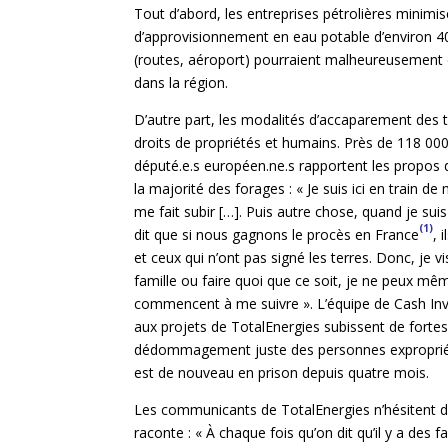
Tout d’abord, les entreprises pétrolières minimise
d’approvisionnement en eau potable d’environ 40 
(routes, aéroport) pourraient malheureusement êtr
dans la région.
D’autre part, les modalités d’accaparement des 
droits de propriétés et humains. Près de 118 00
député.e.s européen.ne.s rapportent les propos d
la majorité des forages : « Je suis ici en train
me fait subir […]. Puis autre chose, quand je suis
(1)
dit que si nous gagnons le procès en France
, 
et ceux qui n’ont pas signé les terres. Donc, je 
famille ou faire quoi que ce soit, je ne peux mê
commencent à me suivre ». L’équipe de Cash Inve
aux projets de TotalEnergies subissent de fortes
dédommagement juste des personnes expropriées, 
est de nouveau en prison depuis quatre mois.
Les communicants de TotalEnergies n’hésitent d’a
raconte : « À chaque fois qu’on dit qu’il y a des f