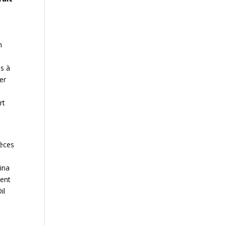
h
s
.s à
er
rt
pèces
hina
ient
il