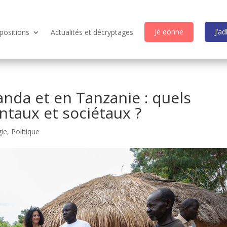
Je donne
J’a
positions
Actualités et décryptages
nda et en Tanzanie : quels
taux et sociétaux ?
gie
,
Politique