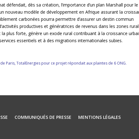
imat défendait, dès sa création, l’importance d’un plan Marshall pour le
 un nouveau modèle de développement en Afrique assurant la croiss
aiblement carbonées pourra permettre d’assurer un destin commun
t d’activités productives et génératrices de revenus dans les zones rura
t la plus forte, génère un exode rural contribuant à la croissance urba
rvices essentiels et à des migrations internationales subies.
 de Paris, TotalEnergies pour ce projet répondait aux plaintes de 6 ONG.
.
SSE
COMMUNIQUÉS DE PRESSE
MENTIONS LÉGALES