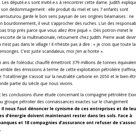
 ». Les député.e.s sont invité.e.s à rencontrer cette dame. Judith expliqu
t son dédommagement : elle produit du miel et ses 7 enfants sont
Larrouturou garde le bon sens paysan de ses origines béarnaises : ne
un bourdonnement, il veut s’approcher des ruches. L’un des responsab
lez pas trop près parce que vous allez être piqué ». Dès potron-minet le
 escorte de la multinationale, retournent chez Judith. Pierre avait devi
’est pas dans le village ! Il n’hésite pas à dire : « je crois que toute la
nsonges. C’est juste scandaleux, moi j’en ai honte ».
 ans de l’oléoduc chauffé émettront 379 millions de tonnes équivalen
semble des émissions à terme de cette exploitation pétrolière (raffina
ue TotalEnergie s’assoit sur la neutralité carbone en 2050 et le bien-êt
onde partie du siècle que nous vivons.
t les conclusions d’une étude concernant la compagnie pétrolière Exx
au groupe pétrolier des connaissances exactes sur le changement
.
Il nous faut dénoncer le cynisme de ces entreprises et de leu
les d’énergie doivent maintenant rester dans les sols. Face à
banques et 18 compagnies d’assurance ont refuser de s’assoc
.