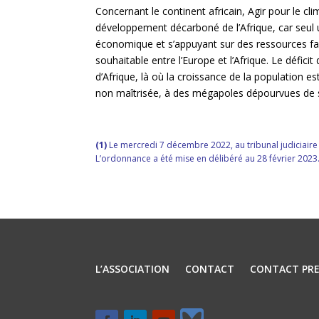
Concernant le continent africain, Agir pour le cl
développement décarboné de l’Afrique, car seul
économique et s’appuyant sur des ressources f
souhaitable entre l’Europe et l’Afrique. Le défici
d’Afrique, là où la croissance de la population es
non maîtrisée, à des mégapoles dépourvues de se
(1)
Le mercredi 7 décembre 2022, au tribunal judiciaire
L’ordonnance a été mise en délibéré au 28 février 2023
L’ASSOCIATION
CONTACT
CONTACT PRE