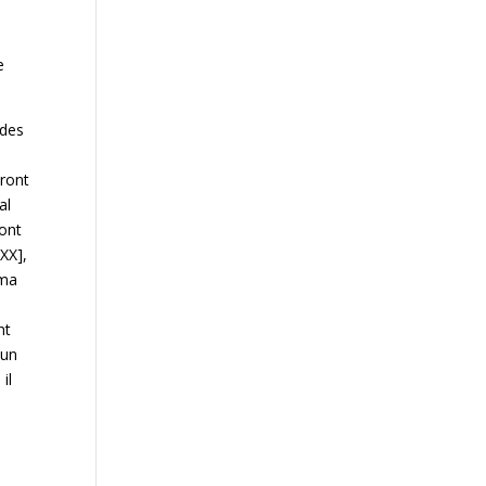
e
 des
eront
al
’ont
XXX],
 ma
nt
 un
il