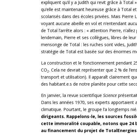
expliquent qu’il y a Judith qui revit grâce à Total
qu’elle est maintenant heureuse grâce à Total e
scolarisés dans des écoles privées. Mais Pierre 
voyant aucune abeille en vol et n’entendant auc
de Total l’arrête alors : « attention Pierre, n’al
lendemain, Pierre et ses collègues, libres de leur
mensonge de Total : les ruches sont vides, Judith n
stratégie de Total est basée sur des énormes me
La construction et le fonctionnement pendant 25
CO
. Cela ne devrait représenter que 2 % de l’en
2
transport et utilisation). Il apparaît clairement q
des habitant.e.s de notre planète pour cette sec
En janvier, la revue scientifique
Science
présentai
Dans les années 1970, ses experts apportaient 
climatique. Pourtant, le groupe l’a longtemps nié
dirigeants. Rappelons-le, les sources fossi
cette immoralité coupable, notons que 24 
au financement du projet de TotalEnergies