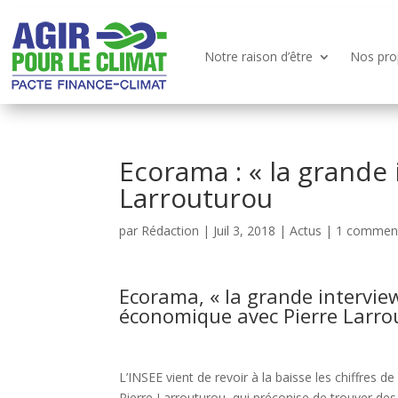
Notre raison d’être
Nos pro
Ecorama : « la grande 
Larrouturou
par
Rédaction
|
Juil 3, 2018
|
Actus
|
1 comment
Ecorama, « la grande interview
économique avec Pierre Larro
L’INSEE vient de revoir à la baisse les chiffres 
Pierre Larrouturou, qui préconise de trouver de