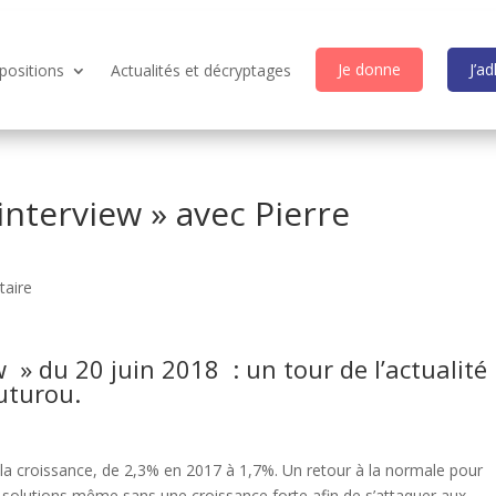
Je donne
J’a
positions
Actualités et décryptages
interview » avec Pierre
aire
 » du 20 juin 2018 : un tour de l’actualité
uturou.
de la croissance, de 2,3% en 2017 à 1,7%. Un retour à la normale pour
s solutions même sans une croissance forte afin de s’attaquer aux