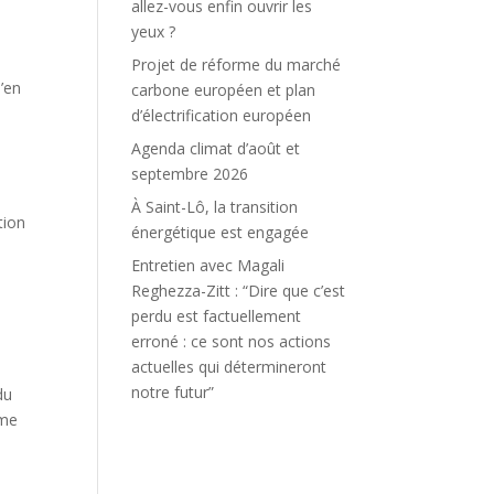
allez-vous enfin ouvrir les
yeux ?
Projet de réforme du marché
u’en
carbone européen et plan
d’électrification européen
Agenda climat d’août et
septembre 2026
À Saint-Lô, la transition
tion
énergétique est engagée
Entretien avec Magali
Reghezza-Zitt : “Dire que c’est
perdu est factuellement
erroné : ce sont nos actions
actuelles qui détermineront
notre futur”
du
ême